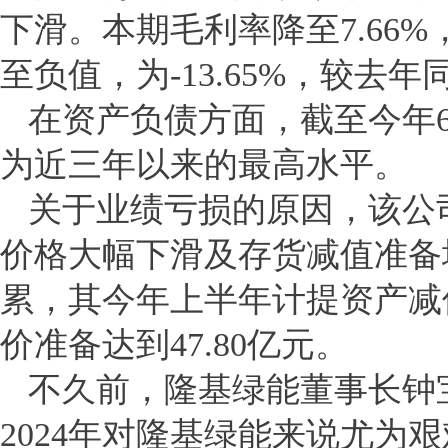
下滑。本期毛利率降至7.66
至负值，为-13.65%，较去
在资产负债方面，截至今年6
为近三年以来的最高水平。
关于业绩亏损的原因，该公
价格大幅下滑及存货减值准备
累，其今年上半年计提资产减值
价准备达到47.80亿元。
不久前，隆基绿能董事长钟
2024年对隆基绿能来说尤为