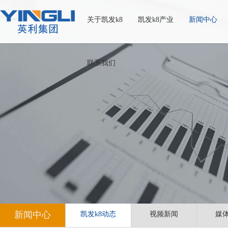
关于凯发k8
凯发k8产业
新闻中心
联系我们
新闻中心
凯发k8动态
视频新闻
媒