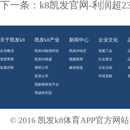
下一条：
k8凯发官网-利润超
关于凯发k8
凯发k8产业
新闻中心
企业文化
企业概况
凯发k8能源科技
凯发k8动态
党建工会
资质荣誉
凯发k8源盛
视频新闻
社会责任
发展历程
酒管公司
媒体报道
文化活动
直管公司
环境贡献
国家级研发平台
零碳研究院
© 2016 凯发k8体育APP官方网站