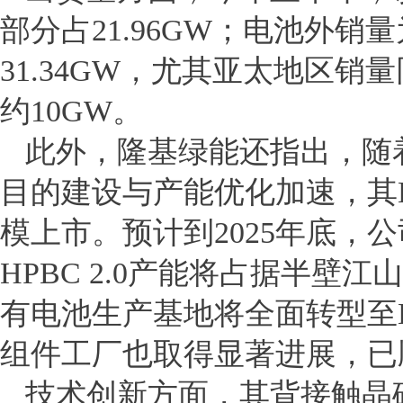
部分占21.96GW；电池外销量
31.34GW，尤其亚太地区销
约10GW。
此外，隆基绿能还指出，随
目的建设与产能优化加速，其HP
模上市。预计到2025年底，公
HPBC 2.0产能将占据半壁江
有电池生产基地将全面转型至
组件工厂也取得显著进展，已
技术创新方面，其背接触晶