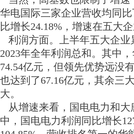
华电国际三家企业营收均同比
比增长24.18%，增速在五大
利润方面。上半年五大企业累
2023年全年利润总和。其中
74.54亿元，但领先优势远
也达到了67.16亿元，其余
大。
从增速来看，国电电力和大唐
中，国电电力利润同比增长12