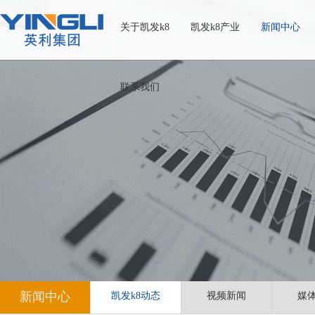
关于凯发k8
凯发k8产业
新闻中心
联系我们
新闻中心
凯发k8动态
视频新闻
媒