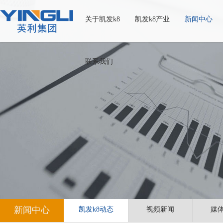
关于凯发k8
凯发k8产业
新闻中心
联系我们
新闻中心
凯发k8动态
视频新闻
媒