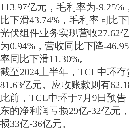
113.97亿元，毛利率为-9.2
比下滑43.74%，毛利率同比下降
光伏组件业务实现营收27.62
为0.94%，营收同比下降-46.
率同比下滑11.30%。
截至2024上半年，TCL中环
81.63亿元。应收账款则有62
此前，TCL中环于7月9日预告
东的净利润亏损29亿-32亿
损33亿-36亿元。