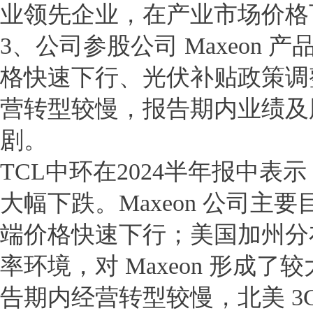
业领先企业，在产业市场价格
3、公司参股公司 Maxeon
格快速下行、光伏补贴政策调整
营转型较慢，报告期内业绩及
剧。
TCL中环在2024半年报中表示
大幅下跌。Maxeon 公司
端价格快速下行；美国加州分
率环境，对 Maxeon 形成了
告期内经营转型较慢，北美 3