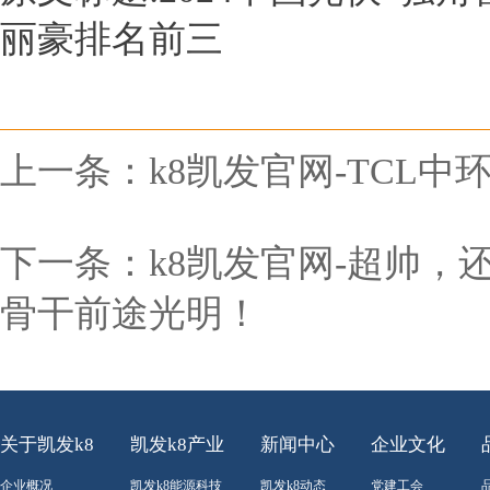
丽豪排名前三
上一条：
k8凯发官网-TCL
下一条：
k8凯发官网-超帅，
骨干前途光明！
关于凯发k8
凯发k8产业
新闻中心
企业文化
企业概况
凯发k8能源科技
凯发k8动态
党建工会