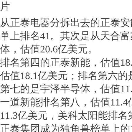
从正泰电器分拆出去的正泰安能
单上排名41。其次是从天合富
体，估值20.6亿美元。
排名第四的正泰新能，估值18
估值18.1亿美元；排名第六
第七的是宇泽半导体，估值11
一道新能排名第八，估值11.
11.3亿美元，美科太阳能排名
正泰集团成为独角兽榜单上的