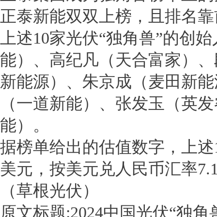
正泰新能双双上榜，且排名靠
上述10家光伏“独角兽”的创
能）、高纪凡（天合富家）、
新能源）、朱京成（麦田新能
（一道新能）、张发玉（英发
能）。
据榜单给出的估值数字，上述10
美元，按美元兑人民币汇率7.13
（草根光伏）
原文标题:2024中国光伏“