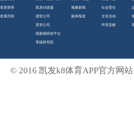
资质荣誉
凯发k8源盛
视频新闻
社会责任
发展历程
酒管公司
媒体报道
文化活动
直管公司
环境贡献
国家级研发平台
零碳研究院
© 2016 凯发k8体育APP官方网站