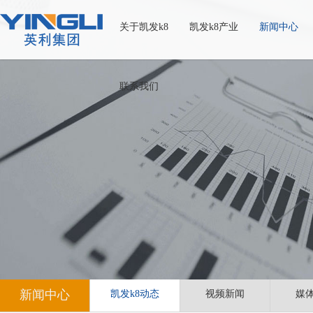
关于凯发k8
凯发k8产业
新闻中心
联系我们
新闻中心
凯发k8动态
视频新闻
媒